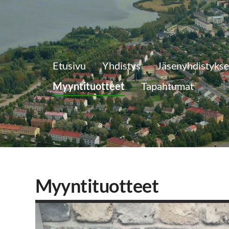
Etusivu
Yhdistys
Jäsenyhdistykse
Myyntituotteet
Tapahtumat
Myyntituotteet