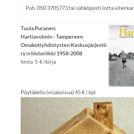
Puh. 050 3705773 tai sähköposti lotta.viherka
Tuula Puranen:
Hartiavoimin - Tampereen
Omakotiyhdistysten Keskusjärjestö
ry:n historiikki 1958-2008
hinta 5 € /kirja
Pöytäkello (visakoivua) 45 € / kpl