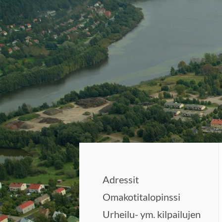
Siirry
sivun
sisältöön
Sivuston etusivulle
Adressit
Omakotitalopinssi
Urheilu- ym. kilpailujen