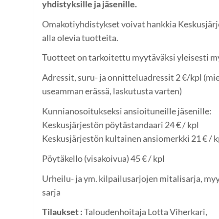
yhdistyksille ja jäsenille.
Omakotiyhdistykset voivat hankkia Keskusjärje
alla olevia tuotteita.
Tuotteet on tarkoitettu myytäväksi yleisesti my
Adressit, suru- ja onnitteluadressit 2 €/kpl (mie
useamman erässä, laskutusta varten)
Kunnianosoitukseksi ansioituneille jäsenille:
Keskusjärjestön pöytästandaari 24 € / kpl
Keskusjärjestön kultainen ansiomerkki 21 € / k
Pöytäkello (visakoivua) 45 € / kpl
Urheilu- ja ym. kilpailusarjojen mitalisarja, myy
sarja
Tilaukset :
Taloudenhoitaja Lotta Viherkari,