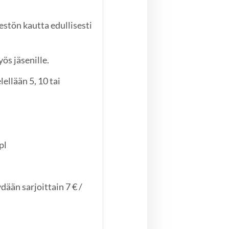
stön kautta edullisesti
ös jäsenille.
lellään 5, 10 tai
pl
dään sarjoittain 7 € /