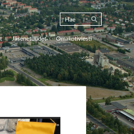
Haku
Hae
t
Jäsenetuudet
Omakotiviesti